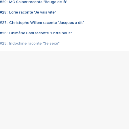
#29 : MC Solaar raconte "Bouge de là"
28 : Lorie raconte "Je vais vite"
#27 : Christophe Willem raconte "Jacques a dit"
#26 : Chimène Badi raconte "Entre nous"
#25 : Indochine raconte "3e sexe"
#24 : Zaho raconte "C'est chelou"
#23 : Patrick Bruel raconte "Au café des délices"
#22 : Kyo raconte "Le chemin"
#21 : Nolwenn Leroy raconte "Cassé"
#20 : Patrick Hernandez raconte "Born to be alive"
#19 : Lorie raconte "Près de moi"
#18 : Michael Jones raconte "A nos actes manqués" (avec Jean-Jacque
#17 : Khaled raconte "Aïcha"