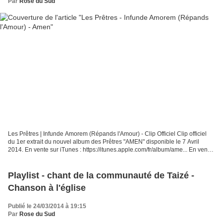
Par
Rose du Sud
Les Prêtres | Infunde Amorem (Répands l'Amour) - Clip Officiel Clip officiel
du 1er extrait du nouvel album des Prêtres "AMEN" disponible le 7 Avril
2014. En vente sur iTunes : https://itunes.apple.com/fr/album/ame... En vente
sur Amazon : http://po.st/lespretresamazon...
Playlist - chant de la communauté de Taizé -
Chanson à l'église
Publié le 24/03/2014 à 19:15
Par
Rose du Sud