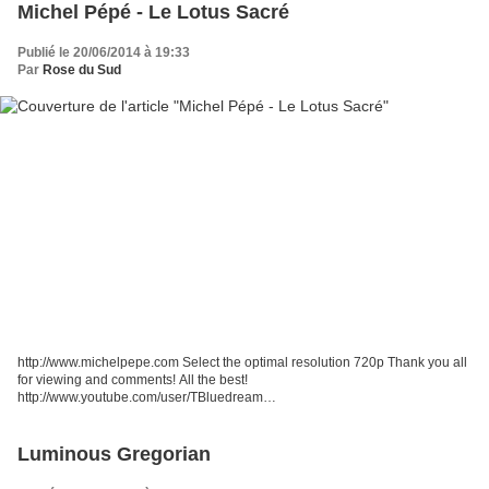
Michel Pépé - Le Lotus Sacré
Publié le 20/06/2014 à 19:33
Par
Rose du Sud
http://www.michelpepe.com Select the optimal resolution 720p Thank you all
for viewing and comments! All the best!
http://www.youtube.com/user/TBluedream
http://www.youtube.com/user/bluesensa...
https://www.facebook.com/pages/Tatian... Tatiana Blue
Luminous Gregorian