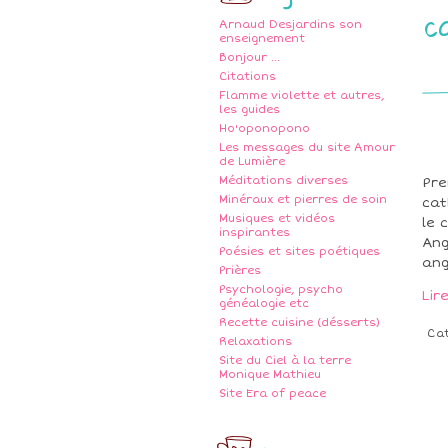
c
Arnaud Desjardins son
enseignement
Bonjour ...
Citations
Flamme violette et autres,
les guides
Ho'oponopono
Les messages du site Amour
de Lumière
Méditations diverses
Pre
Minéraux et pierres de soin
cat
Musiques et vidéos
le 
inspirantes
Ang
Poésies et sites poétiques
ang
Prières
Psychologie, psycho
Lir
généalogie etc
Recette cuisine (désserts)
Ca
Relaxations
Site du Ciel à la terre
Monique Mathieu
Site Era of peace