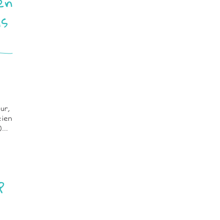
en
ns
ur,
tien
...
p