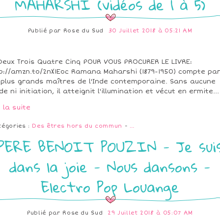
MAHARSHI (vidéos de 1 à 5)
Publié par
Rose du Sud
30 Juillet 2018 à 05:21 AM
Deux Trois Quatre Cinq POUR VOUS PROCURER LE LIVRE:
p://amzn.to/2nX1Eoc Ramana Maharshi (1879-1950) compte pa
 plus grands maîtres de l'Inde contemporaine. Sans aucune
de ni initiation, il atteignit l'illumination et vécut en ermite...
e la suite
tégories :
Des êtres hors du commun
-
…
PERE BENOIT POUZIN - Je sui
dans la joie - Nous dansons -
Electro Pop Louange
Publié par
Rose du Sud
29 Juillet 2018 à 05:07 AM