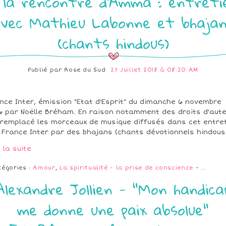
 la rencontre d'Amma : entreti
vec Mathieu Labonne et bhaja
(chants hindous)
Publié par
Rose du Sud
27 Juillet 2018 à 08:20 AM
nce Inter, émission "Etat d'Esprit" du dimanche 6 novembre
6 par Noëlle Bréham. En raison notamment des droits d'aute
i remplacé les morceaux de musique diffusés dans cet entre
 France Inter par des bhajans (chants dévotionnels hindous)
e la suite
tégories :
Amour
,
La spiritualité - la prise de conscience
-
…
Alexandre Jollien - "Mon handica
me donne une paix absolue"