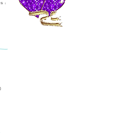
s :
)