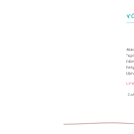
r
Ale
"sp
l'é
htt
lib
Lir
Ca