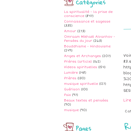
Catégories
La spiritualité - la prise de
conscience
(847)
Connaissance et sagesse
(335)
Amour
(273)
Omraam Mikhaël Aïvanhov -
Pensées du jour
(263)
Bouddhisme - Hindouisme
(249)
Voi
Anges et Archanges
(207)
83.
Prières (article)
(162)
htt
Videos spirituelles
(154)
Lumière
(148)
bl
Prières
(130)
%20
musique spirituelle
(127)
htt
Guérison
(101)
SES
Paix
(97)
Lir
Beaux textes et pensées
(90)
musique
(90)
Ca
R
Pages