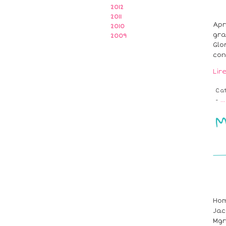
2012
2011
Apr
2010
gra
2009
Glo
con
Lir
Ca
-
…
M
Hom
Jac
Mgr