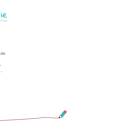
ie
 de
-
..