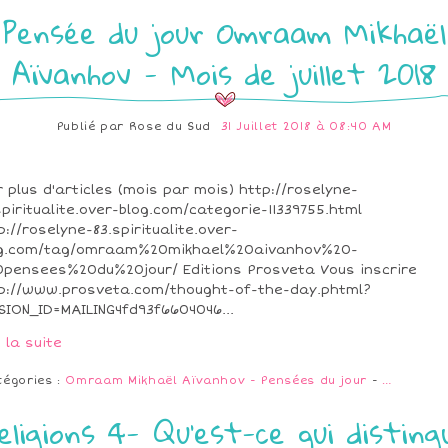
Pensée du jour Omraam Mikhaël
Aïvanhov - Mois de juillet 2018
Publié par
Rose du Sud
31 Juillet 2018 à 08:40 AM
r plus d'articles (mois par mois) http://roselyne-
spiritualite.over-blog.com/categorie-11339755.html
p://roselyne-83.spiritualite.over-
og.com/tag/omraam%20mikhael%20aivanhov%20-
pensees%20du%20jour/ Editions Prosveta Vous inscrire
p://www.prosveta.com/thought-of-the-day.phtml?
SION_ID=MAILING4fd93f6604046...
e la suite
tégories :
Omraam Mikhaël Aïvanhov - Pensées du jour
-
…
eligions 4- Qu’est-ce qui disting