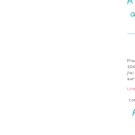
A
a
Fra
201
j'a
sur
Lir
Ca