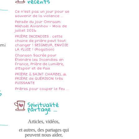
récents
Ce n’est pas un jour pour se
souvenir de la violence ...
Pensée du jour Omraam
Mikhaël Aïvanhov - Mois de
juillet 2026
PRIÈRE INCENDIES : cette
chaine de prière peut tout
rmi
changer ! SEIGNEUR, ENVOIE
LA PLUIE ! (Rogation)
Chanson Sacrée pour
Éteindre les Incendies en
France, Prière de Lumière,
d'Espoir et de Paix
PRIÈRE à SAINT CHARBEL 🙏
PRIÈRE de GUÉRISON très
PUISSANTE
s
Prières pour couper le feu ...
Spiritualité
partage ...
Articles, vidéos,
et autres, des partages qui
peuvent nous aider,