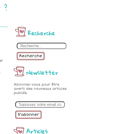
 ?
Recherche
Recherche
ur
Newsletter
-
Abonnez-vous pour être
averti des nouveaux articles
publiés.
E
m
a
i
l
Articles