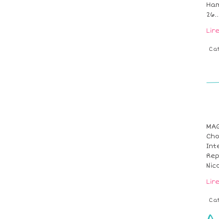
Ham
26..
Lir
Ca
MAG
Cho
Int
Rep
Nico
Lir
Ca