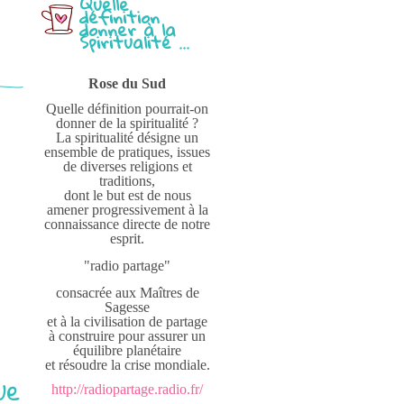
Quelle
définition
donner à la
Spiritualité ...
Rose du Sud
Quelle définition pourrait-on
donner de la spiritualité ?
La spiritualité désigne un
ensemble de pratiques, issues
de diverses religions et
traditions,
dont le but est de nous
amener progressivement à la
connaissance directe de notre
esprit.
"radio partage"
consacrée aux Maîtres de
Sagesse
et à la civilisation de partage
à construire pour assurer un
équilibre planétaire
et résoudre la crise mondiale.
ue
http://radiopartage.radio.fr/