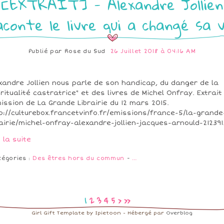
[EXTRAIT] - Alexandre Jollien
aconte le livre qui a changé sa v
Publié par
Rose du Sud
26 Juillet 2018 à 04:16 AM
xandre Jollien nous parle de son handicap, du danger de la
iritualité castratrice" et des livres de Michel Onfray. Extrait
mission de La Grande Librairie du 12 mars 2015.
p://culturebox.francetvinfo.fr/emissions/france-5/la-grande
rairie/michel-onfray-alexandre-jollien-jacques-arnould-212391.
e la suite
tégories :
Des êtres hors du commun
-
…
1
2
3
4
5
>
>>
Girl Gift Template by Ipietoon - Hébergé par
Overblog