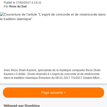
Publié le 17/02/2017 à 14:11
Par
Rose du Sud
Avec Reza Shah-Kazemi, spécialiste de la mystique comparée Reza Shah-
Kazemi • Crédits : Droits réservés 6 L'esprit de concorde et de miséricorde
dans la tradition islamique Émission du 08.01.2017 7/1/2017 Gratuit Afficher
sur iTunes Plus : https://itunes.apple.com/fr/podcast/questions-
dislam/id151842862?mt=2&ign-mpt=uo%3D4...
Page suivante >
Hébergé par Overblog