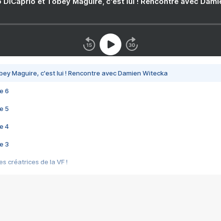
 DiCaprio et Tobey Maguire, c'est lui ! Rencontre avec Dam
bey Maguire, c'est lui ! Rencontre avec Damien Witecka
e 6
e 5
e 4
e 3
s créatrices de la VF !
e 2
e 1
e Mektoub My Love arrive enfin ! Rencontre avec Shaïn Boumedine et Sal