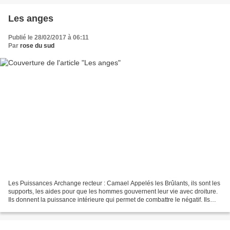
Les anges
Publié le 28/02/2017 à 06:11
Par
rose du sud
Les Puissances Archange recteur : Camael Appelés les Brûlants, ils sont les
supports, les aides pour que les hommes gouvernent leur vie avec droiture.
Ils donnent la puissance intérieure qui permet de combattre le négatif. Ils
protègent du mal et sont...