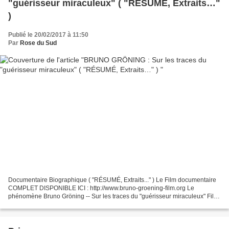
"guérisseur miraculeux" ( "RÉSUMÉ, Extraits…"
)
Publié le 20/02/2017 à 11:50
Par
Rose du Sud
Documentaire Biographique ( "RÉSUMÉ, Extraits..." ) Le Film documentaire
COMPLET DISPONIBLE ICI : http://www.bruno-groening-film.org Le
phénomène Bruno Gröning -- Sur les traces du "guérisseur miraculeux" Film
documentaire en 3 parties (chacune d'env....