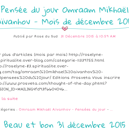
Pensée du jour Omraam Mikhaël
Aïvanhov - Mois de décembre 201
Publié par
Rose du Sud
31 Décembre 2015 à 10:59 AM
r plus d'articles (mois par mois) http://roselyne-
spiritualite.over-blog.com/categorie-11339755.html
p://roselyne-83.spiritualite.over-
og.com/tag/omraam%20mikhael%20aivanhov%20-
pensees%20du%20jour/ Editions Prosveta Vous inscrire
p://www.prosveta.com/thought-of-the-day.phtml?
SION_ID=MAILING4fd93f6604046...
e la suite
tégories :
Omraam Mikhaël Aïvanhov - Pensées du jour
-
…
Beau et bon 31 décembre 2015