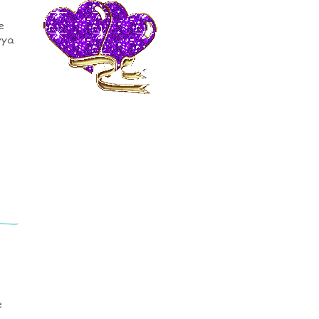
e
yya
e