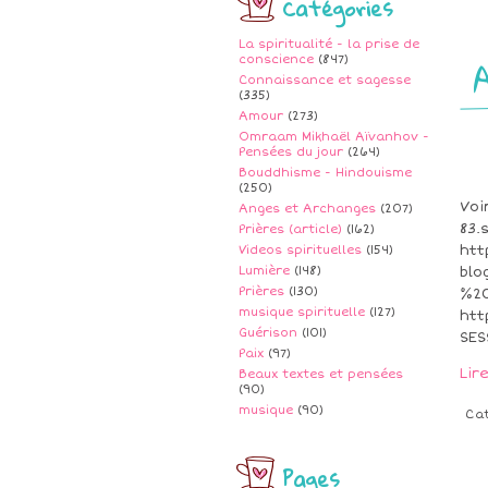
Catégories
La spiritualité - la prise de
conscience
(847)
Connaissance et sagesse
(335)
Amour
(273)
Omraam Mikhaël Aïvanhov -
Pensées du jour
(264)
Bouddhisme - Hindouisme
(250)
Voi
Anges et Archanges
(207)
83.
Prières (article)
(162)
htt
Videos spirituelles
(154)
Lumière
(148)
bl
Prières
(130)
%20
musique spirituelle
(127)
htt
Guérison
(101)
SES
Paix
(97)
Lir
Beaux textes et pensées
(90)
musique
(90)
Ca
Pages