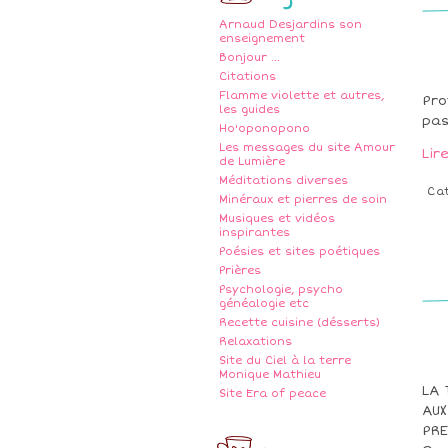
Arnaud Desjardins son
enseignement
Bonjour ...
Citations
Flamme violette et autres,
Pro
les guides
pas
Ho'oponopono
Les messages du site Amour
Lir
de Lumière
Méditations diverses
Ca
Minéraux et pierres de soin
Musiques et vidéos
inspirantes
Poésies et sites poétiques
Prières
Psychologie, psycho
généalogie etc
Recette cuisine (désserts)
Relaxations
Site du Ciel à la terre
Monique Mathieu
LA 
Site Era of peace
AUX
PRE