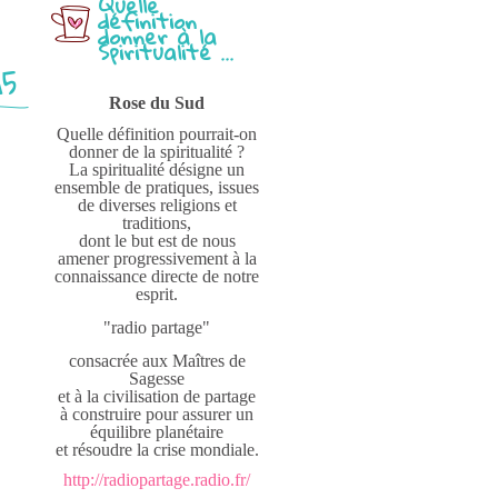
Quelle
définition
donner à la
Spiritualité ...
5
Rose du Sud
Quelle définition pourrait-on
donner de la spiritualité ?
La spiritualité désigne un
ensemble de pratiques, issues
de diverses religions et
traditions,
dont le but est de nous
amener progressivement à la
connaissance directe de notre
esprit.
"radio partage"
consacrée aux Maîtres de
Sagesse
et à la civilisation de partage
à construire pour assurer un
équilibre planétaire
et résoudre la crise mondiale.
http://radiopartage.radio.fr/