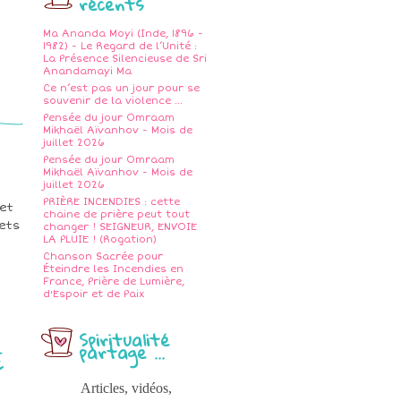
récents
Ma Ananda Moyi (Inde, 1896 -
1982) - Le Regard de l’Unité :
La Présence Silencieuse de Sri
Anandamayi Ma
Ce n’est pas un jour pour se
souvenir de la violence ...
Pensée du jour Omraam
Mikhaël Aïvanhov - Mois de
juillet 2026
Pensée du jour Omraam
Mikhaël Aïvanhov - Mois de
juillet 2026
PRIÈRE INCENDIES : cette
et
chaine de prière peut tout
jets
changer ! SEIGNEUR, ENVOIE
LA PLUIE ! (Rogation)
Chanson Sacrée pour
Éteindre les Incendies en
France, Prière de Lumière,
d'Espoir et de Paix
Spiritualité
partage ...
E
Articles, vidéos,