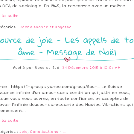
évision, diplômé des sciences politiques de Paris et titulaire
n DEA de sociologie. En 1965, la rencontre avec un maître...
e la suite
tégories :
Connaissance et sagesse
-
…
ource de joie - Les appels de t
âme - Message de Noël
Publié par
Rose du Sud
24 Décembre 2015 à 10:07 AM
rce : http://fr.groups.yahoo.com/group/Sour... Le Suisse
ssance infinie d'un amour sans condition qui jaillit en vous,
sque vous vous ouvrez, en toute confiance, et acceptez de
evoir l'infinie douceur caressante des Hautes Vibrations qui
emencent...
e la suite
tégories :
Joie
,
Canalisations
-
…