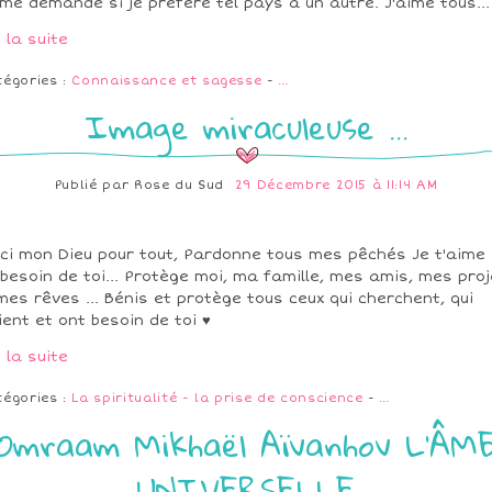
me demande si je préfère tel pays à un autre. J'aime tous...
e la suite
tégories :
Connaissance et sagesse
-
…
Image miraculeuse ...
Publié par
Rose du Sud
29 Décembre 2015 à 11:14 AM
ci mon Dieu pour tout, Pardonne tous mes pêchés Je t'aime 
i besoin de toi... Protège moi, ma famille, mes amis, mes pro
mes rêves ... Bénis et protège tous ceux qui cherchent, qui
ient et ont besoin de toi ♥
e la suite
tégories :
La spiritualité - la prise de conscience
-
…
Omraam Mikhaël Aïvanhov L'ÂM
UNIVERSELLE