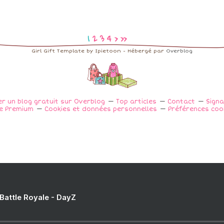
1
2
3
4
>
>>
Girl Gift Template by Ipietoon - Hébergé par
Overblog
er un blog gratuit sur Overblog
Top articles
Contact
Sign
e Premium
Cookies et données personnelles
Préférences coo
 Battle Royale - DayZ