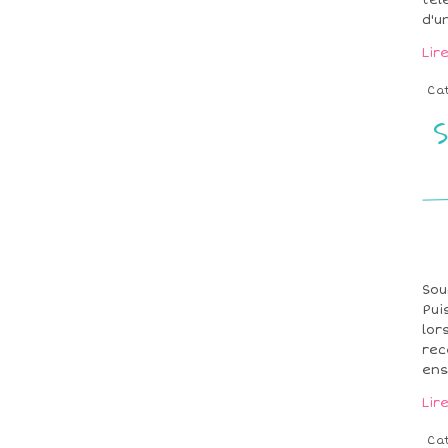
tél
d'u
Lir
Ca
S
Sou
Pui
lor
rec
ens
Lir
Ca