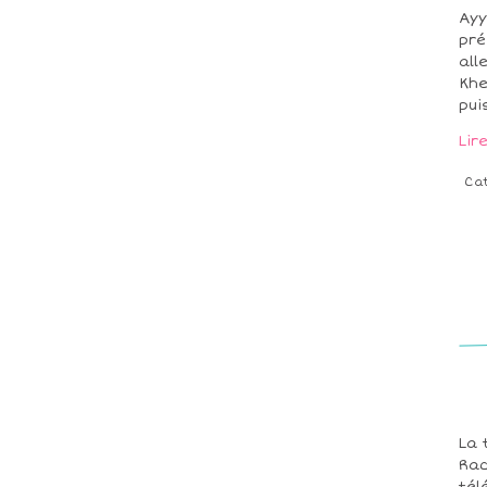
Ayy
pré
all
Khe
puis
Lir
Ca
La 
Rac