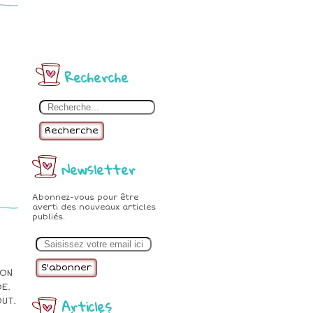
Recherche
Recherche
Newsletter
Abonnez-vous pour être
averti des nouveaux articles
publiés.
E
m
a
i
NON
l
E.
Articles
UT.