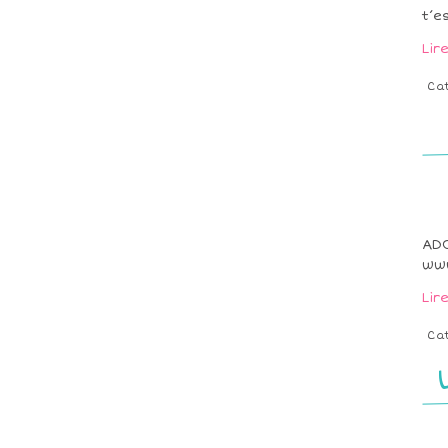
t’e
Lir
Ca
ADO
www
Lir
Ca