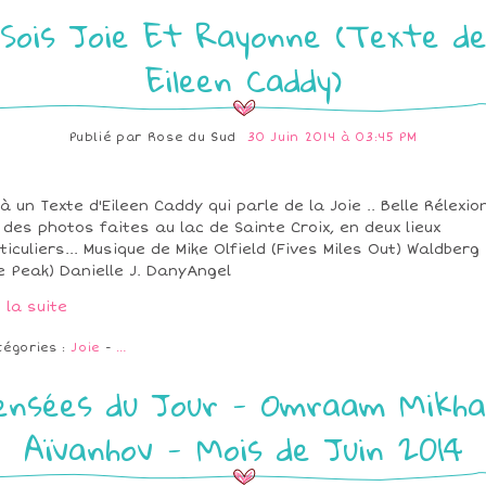
Sois Joie Et Rayonne (Texte d
Eileen Caddy)
Publié par
Rose du Sud
30 Juin 2014 à 03:45 PM
là un Texte d'Eileen Caddy qui parle de la Joie .. Belle Rélexion.
 des photos faites au lac de Sainte Croix, en deux lieux
ticuliers... Musique de Mike Olfield (Fives Miles Out) Waldberg
e Peak) Danielle J. DanyAngel
e la suite
tégories :
Joie
-
…
ensées du Jour - Omraam Mikha
Aïvanhov - Mois de Juin 2014