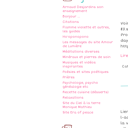
Arnaud Desjardins son
enseignement
Bonjour ...
Citations
Voi
Flamme violette et autres,
83.
les guides
Pro
Ho'oponopono
day
Les messages du site Amour
htt
de Lumière
Méditations diverses
Lir
Minéraux et pierres de soin
Musiques et vidéos
inspirantes
Ca
Poésies et sites poétiques
Prières
Psychologie, psycho
généalogie etc
Recette cuisine (désserts)
Relaxations
Site du Ciel à la terre
Monique Mathieu
Lie
Site Era of peace
l-a
la 