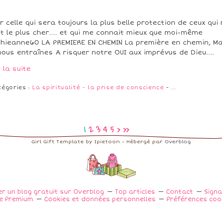
r celle qui sera toujours la plus belle protection de ceux qui
t le plus cher.... et qui me connait mieux que moi-même
hieanne60 LA PREMIERE EN CHEMIN La première en chemin, Ma
nous entraînes A risquer notre OUI aux imprévus de Dieu....
e la suite
tégories :
La spiritualité - la prise de conscience
-
…
1
2
3
4
5
>
>>
Girl Gift Template by Ipietoon - Hébergé par
Overblog
er un blog gratuit sur Overblog
Top articles
Contact
Sign
e Premium
Cookies et données personnelles
Préférences coo