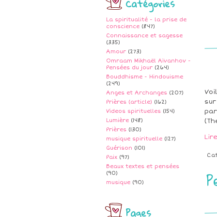
Catégories
La spiritualité - la prise de
conscience
(847)
Connaissance et sagesse
(335)
Amour
(273)
Omraam Mikhaël Aïvanhov -
Pensées du jour
(264)
Bouddhisme - Hindouisme
(249)
Voi
Anges et Archanges
(207)
sur
Prières (article)
(162)
par
Videos spirituelles
(154)
Lumière
(148)
(Th
Prières
(130)
Lir
musique spirituelle
(127)
Guérison
(101)
Ca
Paix
(97)
Beaux textes et pensées
P
(90)
musique
(90)
Pages