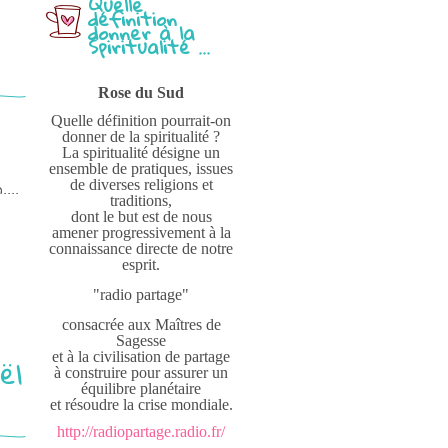
Quelle
définition
e
donner à la
Spiritualité ...
Rose du Sud
Quelle définition pourrait-on
donner de la spiritualité ?
La spiritualité désigne un
ensemble de pratiques, issues
de diverses religions et
...
traditions,
dont le but est de nous
amener progressivement à la
connaissance directe de notre
esprit.
"radio partage"
consacrée aux Maîtres de
Sagesse
ël
et à la civilisation de partage
à construire pour assurer un
équilibre planétaire
et résoudre la crise mondiale.
http://radiopartage.radio.fr/