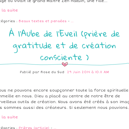
lage où vivait le grand Maître Zen Hakuin, une fille...
e la suite
tégories :
Beaux textes et pensées
-
…
À l'Aube de l'Eveil (prière de
gratitude et de création
consciente )
Publié par
Rose du Sud
29 Juin 2014 à 10:11 AM
ous ne pouvons encore soupçonner toute la force spirituelle
meille en nous. Dieu a placé au centre de notre être de
veilleux outils de création. Nous avons été créés à son ima
s sommes aussi des créateurs. Si seulement nous pouvions.
e la suite
tégories :
Prières (article)
-
…