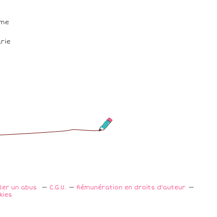
 me
rie
aler un abus
C.G.U.
Rémunération en droits d'auteur
kies