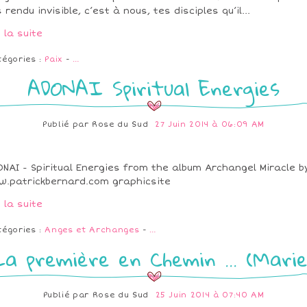
s rendu invisible, c’est à nous, tes disciples qu’il...
e la suite
tégories :
Paix
-
…
ADONAI Spiritual Energies
Publié par
Rose du Sud
27 Juin 2014 à 06:09 AM
NAI - Spiritual Energies from the album Archangel Miracle b
.patrickbernard.com graphicsite
e la suite
tégories :
Anges et Archanges
-
…
La première en Chemin ... (Marie
Publié par
Rose du Sud
25 Juin 2014 à 07:40 AM