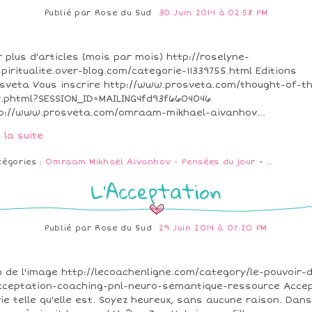
Publié par
Rose du Sud
30 Juin 2014 à 02:58 PM
r plus d'articles (mois par mois) http://roselyne-
spiritualite.over-blog.com/categorie-11339755.html Editions
sveta Vous inscrire http://www.prosveta.com/thought-of-t
.phtml?SESSION_ID=MAILING4fd93f6604046
p://www.prosveta.com/omraam-mikhael-aivanhov...
e la suite
tégories :
Omraam Mikhaël Aïvanhov - Pensées du jour
-
…
L'Acceptation
Publié par
Rose du Sud
29 Juin 2014 à 07:20 PM
n de l'image http://lecoachenligne.com/category/le-pouvoir-
cceptation-coaching-pnl-neuro-semantique-ressource Acce
vie telle qu'elle est. Soyez heureux, sans aucune raison. Dan