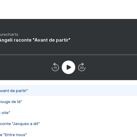
Purecharts
ngeli raconte "Avant de partir"
vant de partir"
Bouge de là"
 vite"
conte "Jacques a dit"
e "Entre nous"