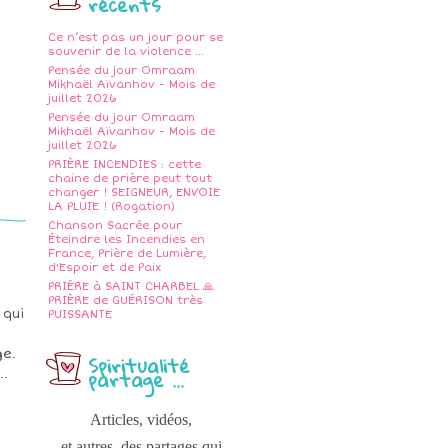
récents
Ce n’est pas un jour pour se
souvenir de la violence ...
Pensée du jour Omraam
Mikhaël Aïvanhov - Mois de
juillet 2026
Pensée du jour Omraam
Mikhaël Aïvanhov - Mois de
juillet 2026
PRIÈRE INCENDIES : cette
chaine de prière peut tout
changer ! SEIGNEUR, ENVOIE
LA PLUIE ! (Rogation)
Chanson Sacrée pour
Éteindre les Incendies en
France, Prière de Lumière,
d'Espoir et de Paix
PRIÈRE à SAINT CHARBEL 🙏
PRIÈRE de GUÉRISON très
 qui
PUISSANTE
ge.
Spiritualité
partage ...
..
Articles, vidéos,
et autres, des partages qui