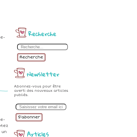
Recherche
he-
Recherche
Newsletter
Abonnez-vous pour être
averti des nouveaux articles
publiés.
E
m
a
i
de-
l
ptez
Articles
s un