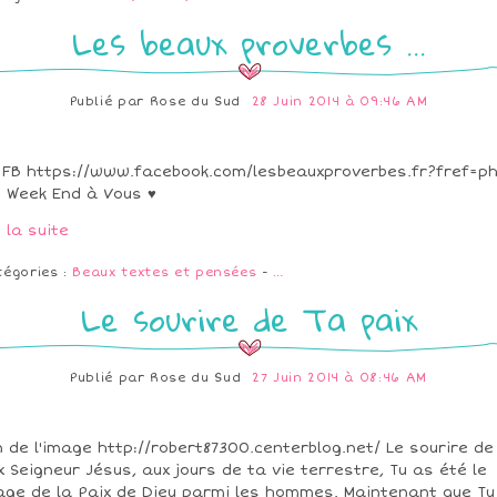
Les beaux proverbes ...
Publié par
Rose du Sud
28 Juin 2014 à 09:46 AM
 FB https://www.facebook.com/lesbeauxproverbes.fr?fref=p
 Week End à Vous ♥
e la suite
tégories :
Beaux textes et pensées
-
…
Le sourire de Ta paix
Publié par
Rose du Sud
27 Juin 2014 à 08:46 AM
n de l'image http://robert87300.centerblog.net/ Le sourire de
x Seigneur Jésus, aux jours de ta vie terrestre, Tu as été le
age de la Paix de Dieu parmi les hommes. Maintenant que Tu